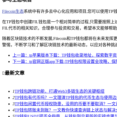
Filecoin生态
系统中有许多去中心化应用和项目,您可以使用T
在TP钱包中创建FIL钱包是一个相对简单的过程,只需要按照上
FIL代币的相关知识，合理参与投资和交易，希望本文能够帮助
随着区块链技术的不断发展,Filecoin和TP钱包都将在未来
警惕，不断学习和了解区块链技术的最新动态，以应对各种挑战和
上一篇：tp苹果版本下载：TP钱包收录地址，探索数字
下一篇：tp官网正版app下载-TP钱包权限设置全攻略，
最新文章

1
TP钱包跨链功能，打通Web3多链生态的关键枢纽
2
TP钱包有代币吗？一文理清TP钱包的代币生态与使用边
3
TP钱包闲置代币授权隐患，没用的币要不要取消？一文
4
TP钱包转账未到账？一文教你快速查询链上状态与解决
5
TP钱包USDT提币全指南，从钱包到交易所的实操步骤