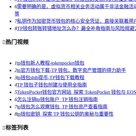
6
需要明确的是，虚拟货币相关业务活动属于非法金融活
等
7
私钥作为加密货币钱包的核心安全凭证，直接关联着用
8
TP钱包转账转错地址怎么办？最全补救指南与风险规避
热门视频

1
tp钱包新人教程-tokenpocket钱包
2
tp官方钱包下载-TP 钱包，数字资产管理的得力助手
3
tp钱包shib提币-TP钱包下载教程
4
TP 钱包子钱包创建与使用全指南
5
TokenPocket钱包官方网站_探索 TokenPocket 钱包与 
6
怎么注销tp钱包账户_TP 钱包注销指南
7
tp钱包怎么观察钱包_TP 钱包资产查看指南
8
tp钱包密钥_探索 TP 钱包公钥的奥秘与重要性
标签列表
