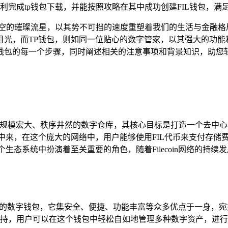
利完成tp钱包下载，并能按照攻略在其中成功创建FIL钱包，满
的璀璨流星，以其势不可挡的速度重塑着我们的生活与金融格局，Fi
光，而TP钱包，则如同一位贴心的数字管家，以其强大的功能和
钱包的每一个步骤，同时阐述相关的注意事项和背景知识，助您轻松开启
宛如一座规模宏大、秩序井然的数字仓库，其核心目标是打造一个去
服务中来，在这个庞大的网络中，用户能够使用FIL代币来支付存
整个生态系统中扮演着至关重要的角色，随着Filecoin网络的
的支持多链的数字钱包，它集安全、便捷、功能丰富等众多优点于一身
支持，用户可以在这个钱包中轻松自如地管理多种数字资产，进