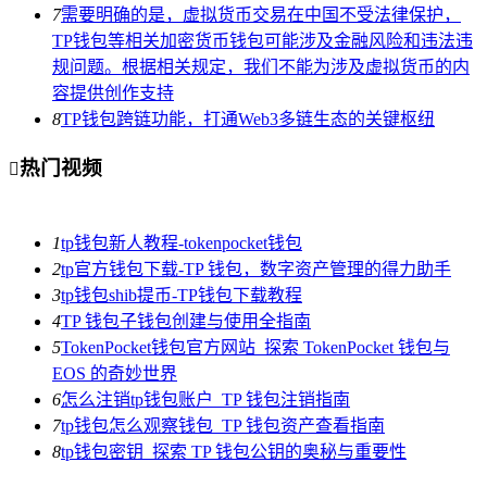
7
需要明确的是，虚拟货币交易在中国不受法律保护，
TP钱包等相关加密货币钱包可能涉及金融风险和违法违
规问题。根据相关规定，我们不能为涉及虚拟货币的内
容提供创作支持
8
TP钱包跨链功能，打通Web3多链生态的关键枢纽
热门视频

1
tp钱包新人教程-tokenpocket钱包
2
tp官方钱包下载-TP 钱包，数字资产管理的得力助手
3
tp钱包shib提币-TP钱包下载教程
4
TP 钱包子钱包创建与使用全指南
5
TokenPocket钱包官方网站_探索 TokenPocket 钱包与
EOS 的奇妙世界
6
怎么注销tp钱包账户_TP 钱包注销指南
7
tp钱包怎么观察钱包_TP 钱包资产查看指南
8
tp钱包密钥_探索 TP 钱包公钥的奥秘与重要性