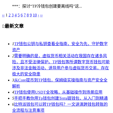
***：探讨“TP冷钱包创建要离线吗”这...
‹‹
1
2
3
4
5
6
7
8
9
10
›
››
最新文章

1
TP钱包公钥与私钥查看全指南，安全为先，守护数字
资产
2
需要明确的是，虚拟货币相关活动在我国存在诸多风
险，且不受法律保护。TP钱包等所谓数字货币钱包可能
涉及非法金融活动，诱导用户参与虚拟货币交易，存在
极大的安全隐患
3
从Core提币到TP钱包，保姆级实操指南与资产安全全
解析
4
TP钱包使用USDT全攻略，从基础操作到场景应用
5
手把手教你用Tp钱包创建Terra链钱包，从入门到精通
6
比特派钱包可以转TP钱包吗？一文讲清跨钱包转账的
全流程与注意事项