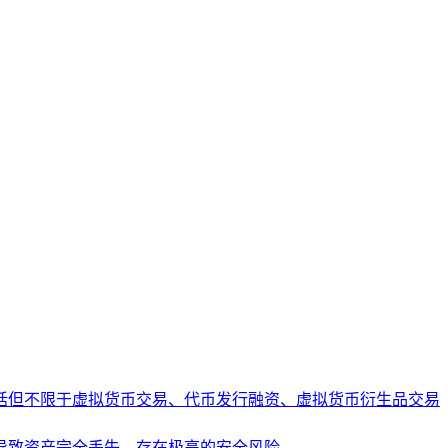
括但不限于虚拟货币交易、代币发行融资、虚拟货币衍生品交易
导致资产完全丢失，存在极高的安全风险