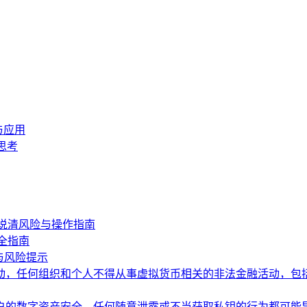
与应用
思考
说清风险与操作指南
全指南
与风险提示
动，任何组织和个人不得从事虚拟货币相关的非法金融活动，包
户的数字资产安全，任何随意泄露或不当获取私钥的行为都可能