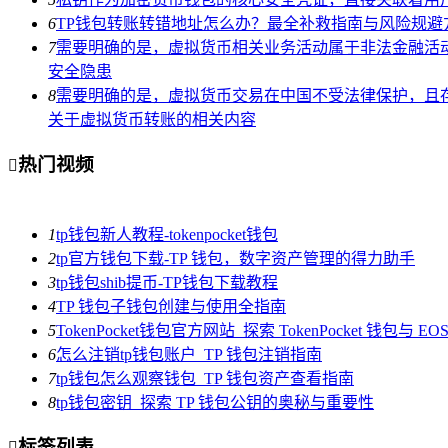
6
TP钱包转账转错地址怎么办？最全补救指南与风险规避
7
需要明确的是，虚拟货币相关业务活动属于非法金融活
安全隐患
8
需要明确的是，虚拟货币交易在中国不受法律保护，且
关于虚拟货币转账的相关内容
热门视频

1
tp钱包新人教程-tokenpocket钱包
2
tp官方钱包下载-TP 钱包，数字资产管理的得力助手
3
tp钱包shib提币-TP钱包下载教程
4
TP 钱包子钱包创建与使用全指南
5
TokenPocket钱包官方网站_探索 TokenPocket 钱包与 
6
怎么注销tp钱包账户_TP 钱包注销指南
7
tp钱包怎么观察钱包_TP 钱包资产查看指南
8
tp钱包密钥_探索 TP 钱包公钥的奥秘与重要性
标签列表
