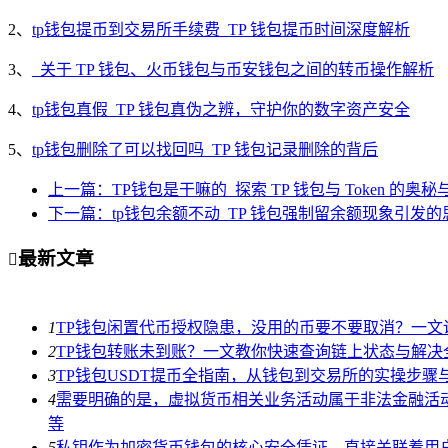
2、
tp钱包提币到交易所手续费_TP 钱包提币时间深度解析
3、
_关于 TP 钱包、火币钱包与币安钱包之间的转币操作解析
4、
tp钱包真假_TP 钱包真伪之辨，守护你的数字资产安全
5、
tp钱包删除了可以找回吗_TP 钱包记录删除的背后
上一篇：TP钱包是干嘛的_探索 TP 钱包与 Token 的奥秘
下一篇：tp钱包余额不动_TP 钱包强制留余额现象引发的
最新文章

1
TP钱包闲置代币授权隐患，没用的币要不要取消？一文
2
TP钱包转账未到账？一文教你快速查询链上状态与解决
3
TP钱包USDT提币全指南，从钱包到交易所的实操步骤
4
需要明确的是，虚拟货币相关业务活动属于非法金融活
等
5
私钥作为加密货币钱包的核心安全凭证，直接关联着用