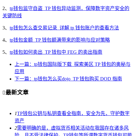
2、
tp钱包监守自盗_TP 钱包异动监测，保障数字资产安全的
关键防线
3、
tp钱包怎么查交易记录_详解 tp 钱包账户的查看方法
4、
tp钱包金额_TP 钱包额满带来的影响与应对策略
5、
tp钱包如何卖出_TP 钱包中 FEG 的卖出指南
上一篇：tp钱包国际版下载_探索美区 TP 钱包的奥秘与
应用
下一篇：tp钱包怎么买dojo_TP 钱包购买 DOD 指南
最新文章

1
TP钱包公钥与私钥查看全指南，安全为先，守护数字
资产
2
需要明确的是，虚拟货币相关活动在我国存在诸多风
险，且不受法律保护。TP钱包等所谓数字货币钱包可能