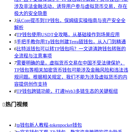
涉及非法金融活动，诱导用户参与虚拟货币交易，存在
极大的安全隐患
3
从Core提币到TP钱包，保姆级实操指南与资产安全全
解析
4
TP钱包使用USDT全攻略，从基础操作到场景应用
5
手把手教你用Tp钱包创建Terra链钱包，从入门到精通
6
比特派钱包可以转TP钱包吗？一文讲清跨钱包转账的
全流程与注意事项
7
需要明确的是，虚拟货币交易在中国不受法律保护，
TP钱包等相关加密货币钱包可能涉及金融风险和违法违
规问题。根据相关规定，我们不能为涉及虚拟货币的内
容提供创作支持
8
TP钱包跨链功能，打通Web3多链生态的关键枢纽
热门视频

1
tp钱包新人教程-tokenpocket钱包