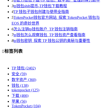
2
tp官方钱包下载-TP 钱包，数字资产管理的得力助手
3
tp钱包shib提币-TP钱包下载教程
4
TP 钱包子钱包创建与使用全指南
5
TokenPocket钱包官方网站_探索 TokenPocket 钱包与
EOS 的奇妙世界
6
怎么注销tp钱包账户_TP 钱包注销指南
7
tp钱包怎么观察钱包_TP 钱包资产查看指南
8
tp钱包密钥_探索 TP 钱包公钥的奥秘与重要性
标签列表

TP 钱包
(2402)
安全
(59)
数字资产
(360)
钱包
(138)
tokenpocket
(125)
下载
(466)
苹果
(56)
TokenPocket
(104)