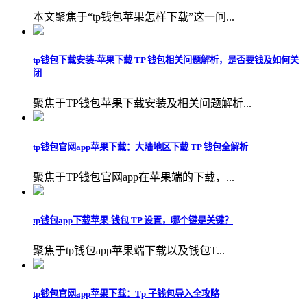
本文聚焦于“tp钱包苹果怎样下载”这一问...
tp钱包下载安装-苹果下载 TP 钱包相关问题解析，是否要钱及如何关
闭
聚焦于TP钱包苹果下载安装及相关问题解析...
tp钱包官网app苹果下载：大陆地区下载 TP 钱包全解析
聚焦于TP钱包官网app在苹果端的下载，...
tp钱包app下载苹果-钱包 TP 设置，哪个键是关键？
聚焦于tp钱包app苹果端下载以及钱包T...
tp钱包官网app苹果下载：Tp 子钱包导入全攻略