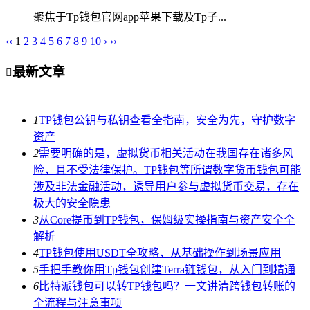
聚焦于Tp钱包官网app苹果下载及Tp子...
‹‹
1
2
3
4
5
6
7
8
9
10
›
››
最新文章

1
TP钱包公钥与私钥查看全指南，安全为先，守护数字
资产
2
需要明确的是，虚拟货币相关活动在我国存在诸多风
险，且不受法律保护。TP钱包等所谓数字货币钱包可能
涉及非法金融活动，诱导用户参与虚拟货币交易，存在
极大的安全隐患
3
从Core提币到TP钱包，保姆级实操指南与资产安全全
解析
4
TP钱包使用USDT全攻略，从基础操作到场景应用
5
手把手教你用Tp钱包创建Terra链钱包，从入门到精通
6
比特派钱包可以转TP钱包吗？一文讲清跨钱包转账的
全流程与注意事项