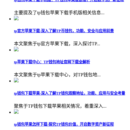
主要提及了tp钱包苹果下载手机版相关信息...
tp官方苹果下载-深入了解TP币钱包，功能、安全与应用前景
本文聚焦于tp官方苹果下载，深入探讨TP...
tp苹果下载中心：TP钱包地址官网下载全解析
本文聚焦于tp苹果下载中心，对TP钱包地...
tp钱包下载苹果-深入了解TP钱包观察地址，功能、应用与安全考量
聚焦于TP钱包下载苹果相关情况，着重深入...
tp钱包苹果怎样下载-探究TP钱包价值，开启数字资产新征程