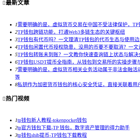
最新文章

1
需要明确的是，虚拟货币交易在中国不受法律保护，T
2
TP钱包跨链功能，打通Web3多链生态的关键枢纽
3
TP钱包有代币吗？一文理清TP钱包的代币生态与使用边
4
TP钱包闲置代币授权隐患，没用的币要不要取消？一文
5
TP钱包转账未到账？一文教你快速查询链上状态与解决
6
TP钱包USDT提币全指南，从钱包到交易所的实操步骤
7
需要明确的是，虚拟货币相关业务活动属于非法金融活
等
8
私钥作为加密货币钱包的核心安全凭证，直接关联着用
热门视频

1
tp钱包新人教程-tokenpocket钱包
2
tp官方钱包下载-TP 钱包，数字资产管理的得力助手
3
tp钱包shib提币-TP钱包下载教程