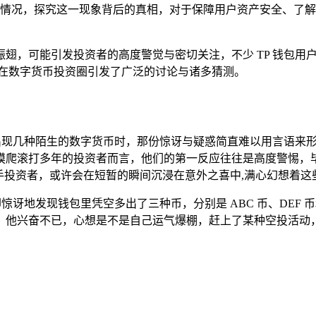
情况，探究这一现象背后的真相，对于保障用户资产安全、了解
翅，可能引发投资者的高度警觉与密切关注，不少 TP 钱包用
,在数字货币投资圈引发了广泛的讨论与诸多猜测。
然出现几种陌生的数字货币时，那份惊讶与疑惑简直难以用言语来
摸爬滚打多年的投资者而言，他们的第一反应往往是高度警惕，
手投资者，或许会在短暂的瞬间沉浸在意外之喜中,满心幻想着
惊讶地发现钱包里凭空多出了三种币，分别是 ABC 币、DEF 
，他兴奋不已，心想是不是自己运气爆棚，赶上了某种空投活动