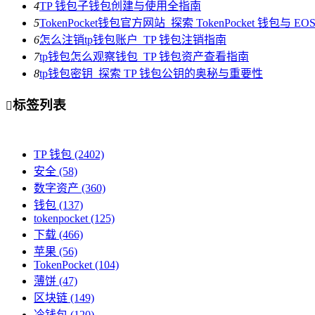
4
TP 钱包子钱包创建与使用全指南
5
TokenPocket钱包官方网站_探索 TokenPocket 钱包与 
6
怎么注销tp钱包账户_TP 钱包注销指南
7
tp钱包怎么观察钱包_TP 钱包资产查看指南
8
tp钱包密钥_探索 TP 钱包公钥的奥秘与重要性
标签列表

TP 钱包
(2402)
安全
(58)
数字资产
(360)
钱包
(137)
tokenpocket
(125)
下载
(466)
苹果
(56)
TokenPocket
(104)
薄饼
(47)
区块链
(149)
冷钱包
(120)