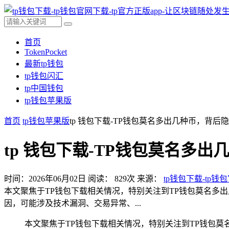
首页
TokenPocket
最新tp钱包
tp钱包闪汇
tp中国钱包
tp钱包苹果版
首页
tp钱包苹果版
tp 钱包下载-TP钱包莫名多出几种币，背后
tp 钱包下载-TP钱包莫名多
时间：2026年06月02日
阅读：
829
次
来源：
tp钱包下载-tp钱
本文聚焦于TP钱包下载相关情况，特别关注到TP钱包莫名多
因，可能涉及技术漏洞、交易异常、...
本文聚焦于TP钱包下载相关情况，特别关注到TP钱包