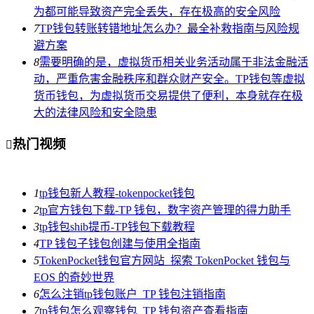
为都可能导致资产完全丢失，存在极高的安全风险
7
TP钱包转账转错地址怎么办？最全补救指南与风险规
避方案
8
需要明确的是，虚拟货币相关业务活动属于非法金融活
动，严重危害金融秩序和群众财产安全。TP钱包等虚拟
货币钱包，为虚拟货币交易提供了便利，本身就存在极
大的法律风险和安全隐患
热门视频

1
tp钱包新人教程-tokenpocket钱包
2
tp官方钱包下载-TP 钱包，数字资产管理的得力助手
3
tp钱包shib提币-TP钱包下载教程
4
TP 钱包子钱包创建与使用全指南
5
TokenPocket钱包官方网站_探索 TokenPocket 钱包与
EOS 的奇妙世界
6
怎么注销tp钱包账户_TP 钱包注销指南
7
tp钱包怎么观察钱包_TP 钱包资产查看指南