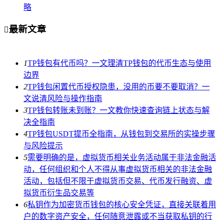
略
最新文章

1
TP钱包有代币吗？一文理清TP钱包的代币生态与使用
边界
2
TP钱包闲置代币授权隐患，没用的币要不要取消？一
文说清风险与操作指南
3
TP钱包转账未到账？一文教你快速查询链上状态与解
决全指南
4
TP钱包USDT提币全指南，从钱包到交易所的实操步骤
与风险提示
5
需要明确的是，虚拟货币相关业务活动属于非法金融活
动，任何组织和个人不得从事虚拟货币相关的非法金融
活动，包括但不限于虚拟货币交易、代币发行融资、虚
拟货币衍生品交易等
6
私钥作为加密货币钱包的核心安全凭证，直接关联着用
户的数字资产安全，任何随意泄露或不当获取私钥的行