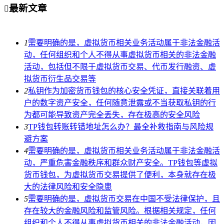
最新文章

1
需要明确的是，虚拟货币相关业务活动属于非法金融活
动，任何组织和个人不得从事虚拟货币相关的非法金融
活动，包括但不限于虚拟货币交易、代币发行融资、虚
拟货币衍生品交易等
2
私钥作为加密货币钱包的核心安全凭证，直接关联着用
户的数字资产安全，任何随意泄露或不当获取私钥的行
为都可能导致资产完全丢失，存在极高的安全风险
3
TP钱包转账转错地址怎么办？最全补救指南与风险规
避方案
4
需要明确的是，虚拟货币相关业务活动属于非法金融活
动，严重危害金融秩序和群众财产安全。TP钱包等虚拟
货币钱包，为虚拟货币交易提供了便利，本身就存在极
大的法律风险和安全隐患
5
需要明确的是，虚拟货币交易在中国不受法律保护，且
存在较大的金融风险和监管风险。根据相关规定，任何
组织和个人不得从事虚拟货币相关的非法金融活动，因