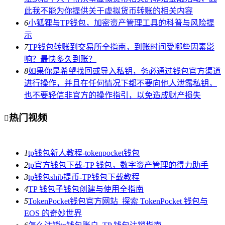
此我不能为你提供关于虚拟货币转账的相关内容
6
小狐狸与TP钱包，加密资产管理工具的科普与风险提
示
7
TP钱包转账到交易所全指南，到账时间受哪些因素影
响？最快多久到账？
8
如果你是希望找回或导入私钥，务必通过钱包官方渠道
进行操作，并且在任何情况下都不要向他人泄露私钥，
也不要轻信非官方的操作指引，以免造成财产损失
热门视频

1
tp钱包新人教程-tokenpocket钱包
2
tp官方钱包下载-TP 钱包，数字资产管理的得力助手
3
tp钱包shib提币-TP钱包下载教程
4
TP 钱包子钱包创建与使用全指南
5
TokenPocket钱包官方网站_探索 TokenPocket 钱包与
EOS 的奇妙世界