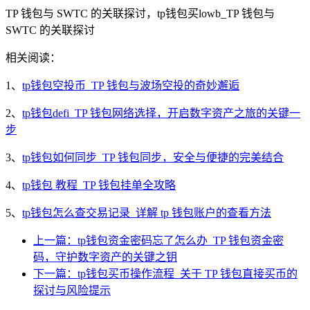
TP 钱包与 SWTC 的关联探讨，tp钱包买lowb_TP 钱包与
SWTC 的关联探讨
相关阅读：
1、
tp钱包空投币_TP 钱包与波场空投的奇妙邂逅
2、
tp钱包defi_TP 钱包网络选择，开启数字资产之旅的关键一
步
3、
tp钱包如何同步_TP 钱包同步，安全与便捷的完美结合
4、
tp钱包 教程_TP 钱包挂单全攻略
5、
tp钱包怎么查交易记录_详解 tp 钱包账户的查看方法
上一篇：tp钱包资金密码忘了怎么办_TP 钱包资金密
码，守护数字资产的关键之钥
下一篇：tp钱包买币操作流程_关于 TP 钱包直接买币的
探讨与风险提示