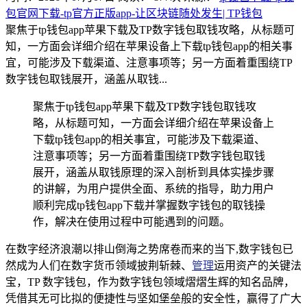
包官网下载-tp官方正版app-让区块链随处发生| TP钱包
聚焦于tp钱包app苹果下载及TP数字钱包取钱攻略，从标题可
知，一方面会详细介绍在苹果设备上下载tp钱包app的相关事
宜，可能涉及下载渠道、注意事项等；另一方面着重围绕TP
数字钱包取钱展开，涵盖从取钱...
聚焦于tp钱包app苹果下载及TP数字钱包取钱攻
略，从标题可知，一方面会详细介绍在苹果设备上
下载tp钱包app的相关事宜，可能涉及下载渠道、
注意事项等；另一方面着重围绕TP数字钱包取钱
展开，涵盖从取钱原理的深入剖析到具体实操步骤
的讲解，为用户提供全面、系统的指导，助力用户
顺利完成tp钱包app下载并掌握数字钱包的取钱操
作，解决在使用过程中可能遇到的问题。
在数字经济浪潮以排山倒海之势席卷而来的当下,数字钱包已
然成为人们在数字货币领域披荆斩棘、
管理
运用资产的关键法
宝，TP 数字钱包，作为数字钱包领域熠熠生辉的知名品牌，
凭借其无可比拟的便捷性与坚如堡垒般的安全性，赢得了广大