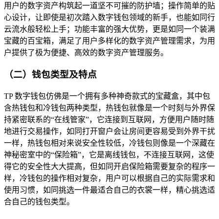
用户的数字资产构筑起一道坚不可摧的防护墙；操作简单的贴
心设计，让即使是初次踏入数字钱包领域的新手，也能如同行
云流水般轻松上手；功能丰富的强大优势，更是如同一个装满
宝藏的百宝箱，满足了用户多样化的数字资产管理需求，为用
户提供了极为便捷、高效的数字资产管理服务。
（二）钱包类型及特点
TP 数字钱包仿佛是一个拥有多种神奇款式的宝藏盒，其中包
含热钱包和冷钱包两种类型，热钱包就像是一个时刻与外界保
持紧密联系的“在线管家”，它连接到互联网，方便用户随时随
地进行交易操作，如同打开窗户会让房间更容易受到外界干扰
一样，热钱包相对来说安全性较低，冷钱包则像是一个深藏在
神秘密室中的“保险箱”，它是离线钱包，不连接互联网，这使
得它的安全性大大提高，但如同开启保险箱需要复杂的程序一
样，冷钱包的操作相对复杂，用户可以根据自己的实际需求和
使用习惯，如同挑选一件最适合自己的衣裳一样，精心挑选适
合自己的钱包类型。