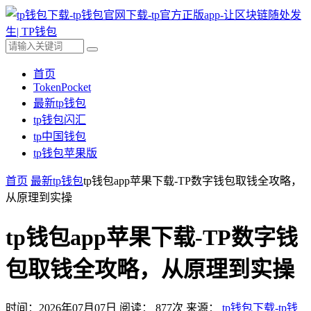
首页
TokenPocket
最新tp钱包
tp钱包闪汇
tp中国钱包
tp钱包苹果版
首页
最新tp钱包
tp钱包app苹果下载-TP数字钱包取钱全攻略，
从原理到实操
tp钱包app苹果下载-TP数字钱
包取钱全攻略，从原理到实操
时间：2026年07月07日
阅读：
877
次
来源：
tp钱包下载-tp钱