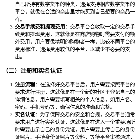
自己所持有数字货币的种类，选择支持相应数字货币的
平台，就像在合适的商店里才能买到自己想要的商品一
样。
交易手续费和提现费用
：交易平台会收取一定的交易手
续费和提现费用，这就像是在商店购物时需要支付的额
外费用，用户要像精明的购物者一样，比较不同平台的
费用标准，选择费用较低的平台，以减少不必要的支
出。
（二）注册和实名认证
注册流程
：在选择好交易平台后，用户需要按照平台的
要求进行注册，这就像是在一个新的社区里登记自己的
详细信息，用户需要填写相关的个人信息，如用户名、
密码、手机号码等，确保信息的准确和完整。
实名认证
：为了保障交易的安全和合规，交易平台通常
要求用户进行实名认证，这就像是在进入一个重要场所
时需要出示自己的身份凭证，用户需要上传自己的身份
证照片、手持身份证照片等资料，等待平台审核通过，