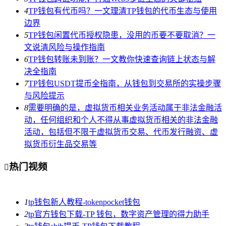
4
TP钱包有代币吗？一文理清TP钱包的代币生态与使用
边界
5
TP钱包闲置代币授权隐患，没用的币要不要取消？一
文说清风险与操作指南
6
TP钱包转账未到账？一文教你快速查询链上状态与解
决全指南
7
TP钱包USDT提币全指南，从钱包到交易所的实操步骤
与风险提示
8
需要明确的是，虚拟货币相关业务活动属于非法金融活
动，任何组织和个人不得从事虚拟货币相关的非法金融
活动，包括但不限于虚拟货币交易、代币发行融资、虚
拟货币衍生品交易等
热门视频

1
tp钱包新人教程-tokenpocket钱包
2
tp官方钱包下载-TP 钱包，数字资产管理的得力助手