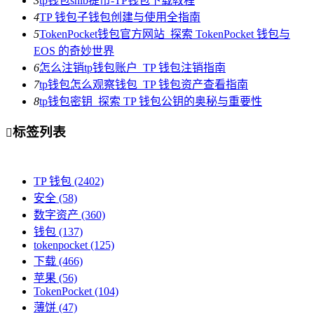
3
tp钱包shib提币-TP钱包下载教程
4
TP 钱包子钱包创建与使用全指南
5
TokenPocket钱包官方网站_探索 TokenPocket 钱包与
EOS 的奇妙世界
6
怎么注销tp钱包账户_TP 钱包注销指南
7
tp钱包怎么观察钱包_TP 钱包资产查看指南
8
tp钱包密钥_探索 TP 钱包公钥的奥秘与重要性
标签列表

TP 钱包
(2402)
安全
(58)
数字资产
(360)
钱包
(137)
tokenpocket
(125)
下载
(466)
苹果
(56)
TokenPocket
(104)
薄饼
(47)